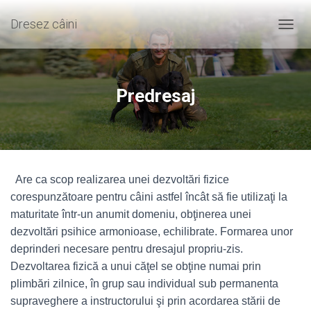
Dresez câini
T
O
G
G
L
Predresaj
E
N
A
V
I
G
Are ca scop realizarea unei dezvoltări fizice
A
T
corespunzătoare pentru câini astfel încât să fie utilizaţi la
I
maturitate într-un anumit domeniu, obţinerea unei
O
dezvoltări psihice armonioase, echilibrate. Formarea unor
N
deprinderi necesare pentru dresajul propriu-zis.
Dezvoltarea fizică a unui căţel se obţine numai prin
plimbări zilnice, în grup sau individual sub permanenta
supraveghere a instructorului şi prin acordarea stării de