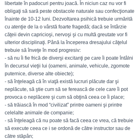
libertate în padocuri pentru joacă. În niciun caz nu vor fi
obligaţi să sară peste obstacole naturale sau confecţionate
înainte de 10-12 luni. Dezvoltarea psihică trebuie urmărită
cu atenţie de la o vârstă foarte fragedă; dacă se întârzie
căţeii devin capricioşi, nervoşi şi cu multă greutate vor fi
ulterior disciplinaţi. Până la începerea dresajului căţelul
trebuie să înveţe în mod progresiv:
- să nu îi fie frică de diverşi excitanţi pe care îi poate întâlni
în decursul vieţii lui (oameni, animale, vehicule, zgomote
puternice, diverse alte obiecte);
- să înţeleagă că în viaţă există lucruri plăcute dar şi
neplăcute, să ştie cum să se ferească de cele care îi pot
provoca o neplăcere şi cum să obţină ceea ce îi place;
- să trăiască în mod “civilizat” printre oameni şi printre
celelalte animale de companie;
- să înţeleagă că nu poate să facă ceea ce vrea, că trebuie
să execute ceea ce i se ordonă de către instructor sau de
către stăpân;