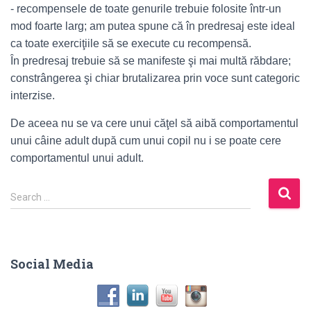
- recompensele de toate genurile trebuie folosite într-un
mod foarte larg; am putea spune că în predresaj este ideal
ca toate exerciţiile să se execute cu recompensă.
În predresaj trebuie să se manifeste şi mai multă răbdare;
constrângerea şi chiar brutalizarea prin voce sunt categoric
interzise.
De aceea nu se va cere unui căţel să aibă comportamentul
unui câine adult după cum unui copil nu i se poate cere
comportamentul unui adult.
S
Search …
e
a
r
c
Social Media
h
f
o