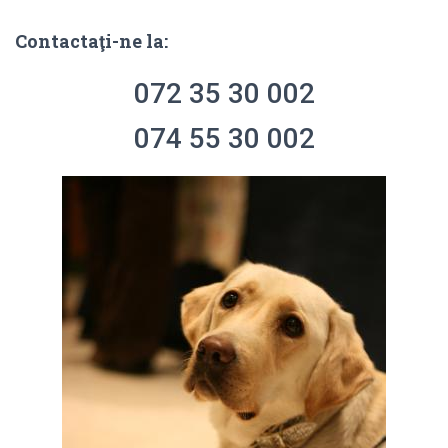
r
:
Contactaţi-ne la:
072 35 30 002
074 55 30 002